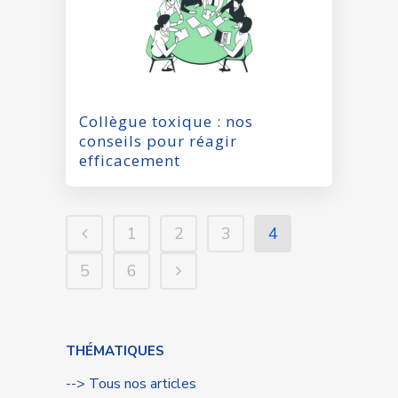
Collègue toxique : nos
conseils pour réagir
efficacement
1
2
3
4
5
6
THÉMATIQUES
--> Tous nos articles