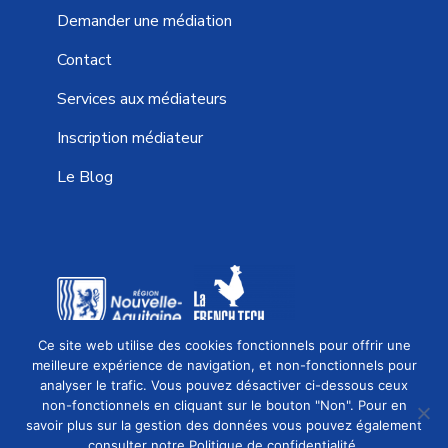
Demander une médiation
Contact
Services aux médiateurs
Inscription médiateur
Le Blog
Ce site web utilise des cookies fonctionnels pour offrir une
EFFICACE, RAPIDE ET ÉCONOMIQUE
meilleure expérience de navigation, et non-fonctionnels pour
analyser le trafic. Vous pouvez désactiver ci-dessous ceux
80%
de réussite
non-fonctionnels en cliquant sur le bouton "Non". Pour en
Une
solution rapidement
savoir plus sur la gestion des données vous pouvez également
Demander une médiation
consulter notre
Politique de confidentialité
.