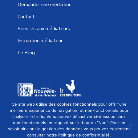
Demander une médiation
Contact
Services aux médiateurs
Inscription médiateur
Le Blog
Ce site web utilise des cookies fonctionnels pour offrir une
EFFICACE, RAPIDE ET ÉCONOMIQUE
meilleure expérience de navigation, et non-fonctionnels pour
analyser le trafic. Vous pouvez désactiver ci-dessous ceux
80%
de réussite
non-fonctionnels en cliquant sur le bouton "Non". Pour en
Une
solution rapidement
savoir plus sur la gestion des données vous pouvez également
Demander une médiation
consulter notre
Politique de confidentialité
.
Un
coût maîtrisé