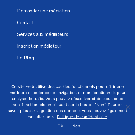
Demander une médiation
Contact
Services aux médiateurs
Inscription médiateur
Le Blog
Ce site web utilise des cookies fonctionnels pour offrir une
EFFICACE, RAPIDE ET ÉCONOMIQUE
meilleure expérience de navigation, et non-fonctionnels pour
analyser le trafic. Vous pouvez désactiver ci-dessous ceux
80%
de réussite
non-fonctionnels en cliquant sur le bouton "Non". Pour en
Une
solution rapidement
savoir plus sur la gestion des données vous pouvez également
Demander une médiation
consulter notre
Politique de confidentialité
.
Un
coût maîtrisé
OK
Non