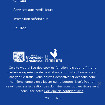
Contact
Services aux médiateurs
Inscription médiateur
Le Blog
Ce site web utilise des cookies fonctionnels pour offrir une
EFFICACE, RAPIDE ET ÉCONOMIQUE
meilleure expérience de navigation, et non-fonctionnels pour
analyser le trafic. Vous pouvez désactiver ci-dessous ceux
80%
de réussite
non-fonctionnels en cliquant sur le bouton "Non". Pour en
Une
solution rapidement
savoir plus sur la gestion des données vous pouvez également
Demander une médiation
consulter notre
Politique de confidentialité
.
Un
coût maîtrisé
OK
Non