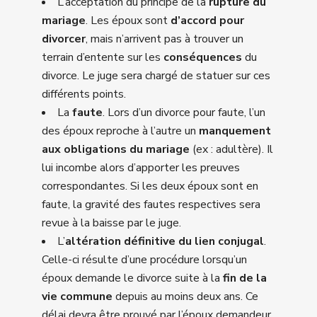
L’acceptation du principe de la
rupture du
mariage
. Les époux sont
d’accord pour
divorcer
, mais n’arrivent pas à trouver un
terrain d’entente sur les
conséquences
du
divorce. Le juge sera chargé de statuer sur ces
différents points.
La
faute
. Lors d’un divorce pour faute, l’un
des époux reproche à l’autre un
manquement
aux obligations du mariage
(ex : adultère). Il
lui incombe alors d’apporter les preuves
correspondantes. Si les deux époux sont en
faute, la gravité des fautes respectives sera
revue à la baisse par le juge.
L’
altération définitive du lien conjugal
.
Celle-ci résulte d’une procédure lorsqu’un
époux demande le divorce suite à la
fin de la
vie commune
depuis au moins deux ans. Ce
délai devra être prouvé par l’époux demandeur.