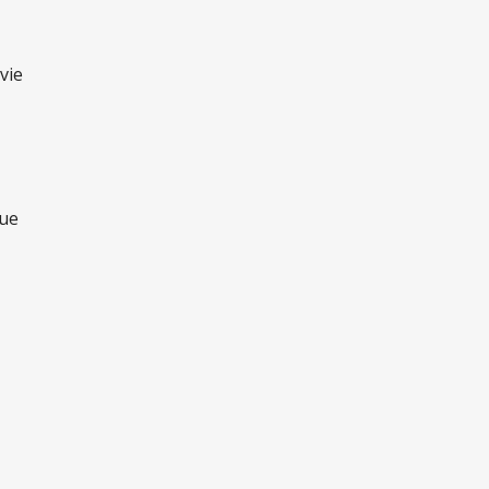
vie
que