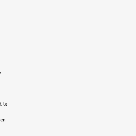
;
e
, le
 en