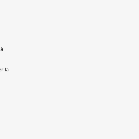
 à
r la