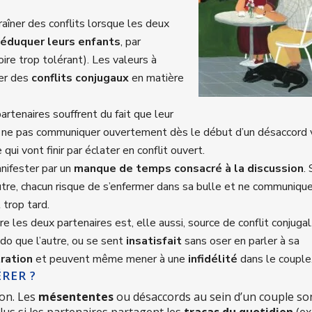
raîner des conflits lorsque les deux
’éduquer leurs enfants
, par
oire trop tolérant). Les valeurs à
rer des
conflits conjugaux
en matière
partenaires souffrent du fait que leur
urs, ne pas communiquer ouvertement dès le début d’un désaccord 
ui vont finir par éclater en conflit ouvert.
nifester par un
manque de temps consacré à la discussion
.
tre, chacun risque de s’enfermer dans sa bulle et ne communique
 trop tard.
e les deux partenaires est, elle aussi, source de conflit conjugal
ido que l’autre, ou se sent
insatisfait
sans oser en parler à sa
tration
et peuvent même mener à une
infidélité
dans le couple
RER ?
ion. Les
mésententes
ou désaccords au sein d’un couple so
 plus si les partenaires partagent les
tracas du quotidien
(ex 