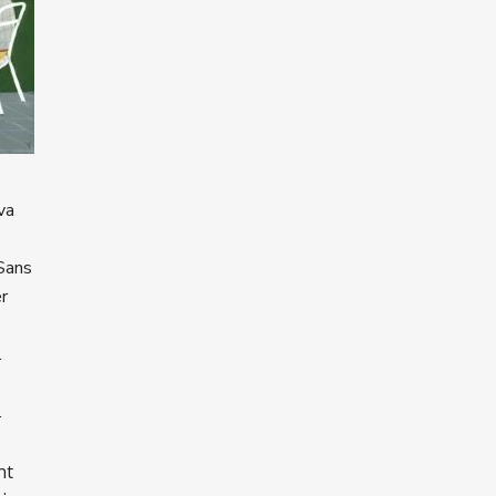
va
 Sans
r
.
.
nt
: