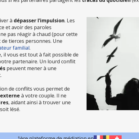
river à
dépasser l’impulsion
. Les
e et avoir des paroles
 ne pas réagir à chaud (pour cette
t de tierces personnes. Une
teur familial
.
il vous est tout à fait possible de
otre partenaire. Un lourd conflit
tés
peuvent mener à une
.
ion de conflits vous permet de
externe
à votre couple. Il ne
ires
, aidant ainsi à trouver une
oit lésé.
1ère plateforme de médiation en