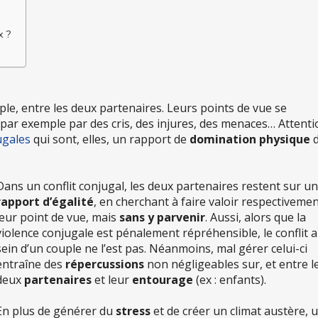
x ?
ple, entre les deux partenaires. Leurs points de vue se
par exemple par des cris, des injures, des menaces… Attenti
ugales
qui sont, elles, un rapport de
domination physique
d
Dans un conflit conjugal, les deux partenaires restent sur un
rapport d’égalité
, en cherchant à faire valoir respectiveme
leur point de vue, mais
sans y parvenir
. Aussi, alors que la
violence conjugale est pénalement répréhensible, le conflit 
sein d’un couple ne l’est pas. Néanmoins, mal gérer celui-ci
entraîne des
répercussions
non négligeables sur, et entre l
deux
partenaires
et leur
entourage
(ex : enfants).
En plus de générer du
stress
et de créer un climat austère, 