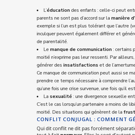
L’
éducation
des enfants : celle-ci peut ent
parents ne sont pas d’accord sur la
manière d
exemple si l’un est plus tolérant que l’autre (v
inculquer peuvent également différer et géné
de parentalité.
Le
manque de communication
: certains 
moitié n’exprime pas leur ressenti. Par aille
générer des
insatisfactions
et de l’amertume q
Ce manque de communication peut aussi se ma
prendre ce temps nécessaire à comprendre l’au
qu’une fois une crise survenue, une fois qu’il est
La
sexualité
: une divergence sexuelle entr
C’est le cas lorsqu’un partenaire a moins de lib
moitié. Des situations qui génèrent de la
frus
CONFLIT CONJUGAL : COMMENT GÉ
Qui dit conflit ne dit pas forcément séparat
tout à fait
normaux
. Elles le sont d’autant