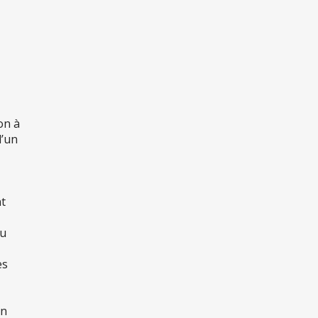
on à
’un
nt
au
es
un