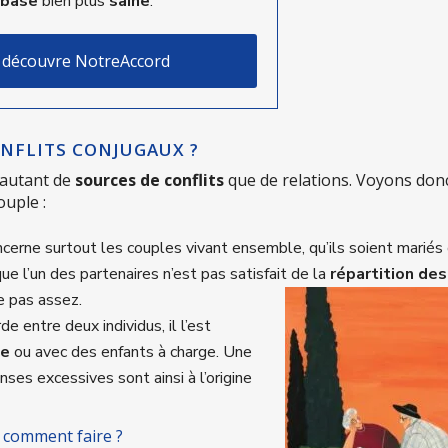
base
bien plus
saine
.
 découvre NotreAccord
ONFLITS CONJUGAUX ?
 autant de
sources de conflits
que de relations. Voyons donc
ouple :
oncerne surtout les couples vivant ensemble, qu’ils soient mariés
e l’un des partenaires n’est pas satisfait de la
répartition des
e pas assez.
de entre deux individus, il l’est
ne
ou avec des enfants à charge. Une
es excessives sont ainsi à l’origine
 comment faire ?