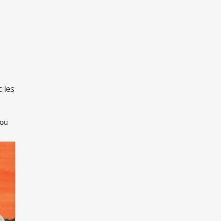
 les
 ou