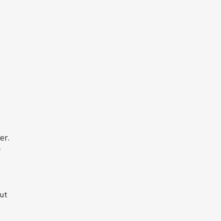
er.
-
eut