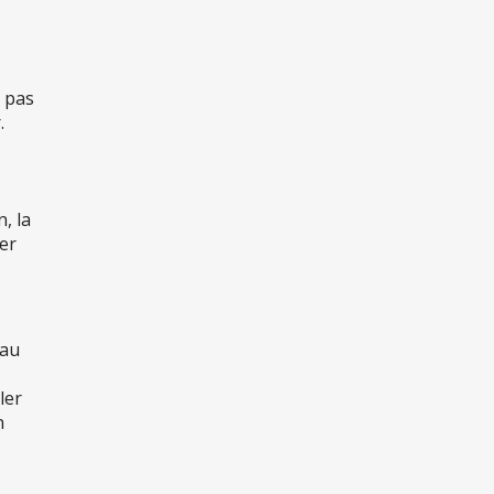
t pas
.
n, la
ver
 au
ler
n