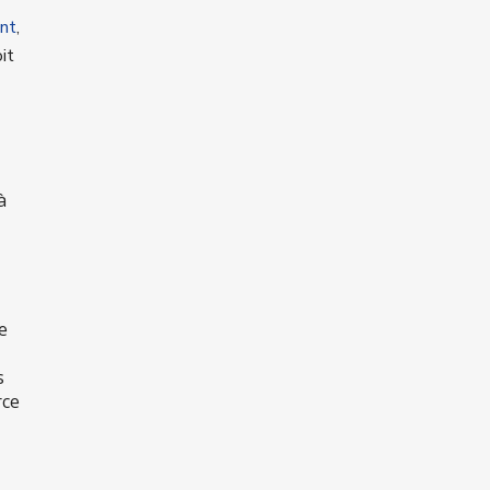
nt
,
it
à
e
s
rce