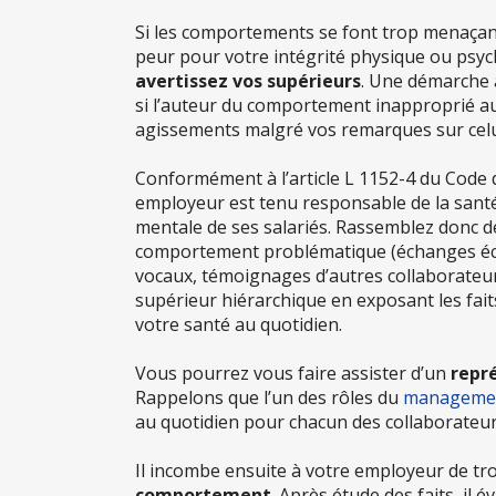
Si les comportements se font trop menaçan
peur pour votre intégrité physique ou psyc
avertissez vos supérieurs
. Une démarche
si l’auteur du comportement inapproprié au
agissements malgré vos remarques sur celui
Conformément à l’article L 1152-4 du Code d
employeur est tenu responsable de la sant
mentale de ses salariés. Rassemblez donc 
comportement problématique (échanges éc
vocaux, témoignages d’autres collaborateur
supérieur hiérarchique en exposant les fait
votre santé au quotidien.
Vous pourrez vous faire assister d’un
repr
Rappelons que l’un des rôles du
managemen
au quotidien pour chacun des collaborateur
Il incombe ensuite à votre employeur de 
comportement
. Après étude des faits, il