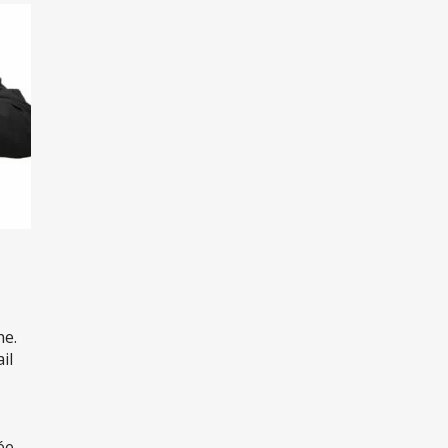
he.
il
ée