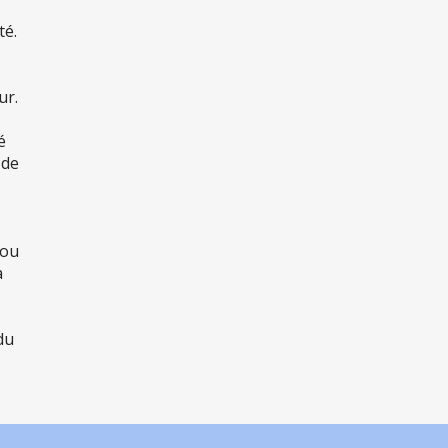
té.
ur.
é
 de
 ou
a
du