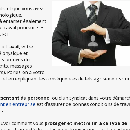
ts, et que vous avez
hologique,
 à entamer également
 travail poursuit ses
-ci.
u travail, votre
é physique et
des preuves du
rits, messages
s). Parlez-en à votre
s et en expliquant les conséquences de tels agissements sur
ésentant du personnel
ou d’un syndicat dans votre démarc
t en entreprise
est d’assurer de bonnes conditions de trava
s.
trouver comment vous
protéger et mettre fin à ce type de
 évaluera la gravité des actes pour trouver une sanction adapt