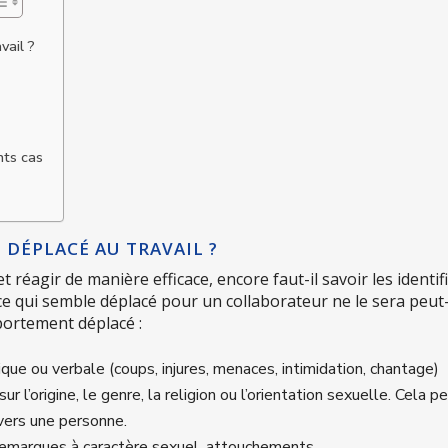
vail ?
nts cas
DÉPLACÉ AU TRAVAIL ?
éagir de manière efficace, encore faut-il savoir les identifi
 ce qui semble déplacé pour un collaborateur ne le sera peut
portement déplacé :
sique ou verbale (coups, injures, menaces, intimidation, chantage)
 l’origine, le genre, la religion ou l’orientation sexuelle. Cela p
vers une personne.
remarques à caractère sexuel, attouchements…